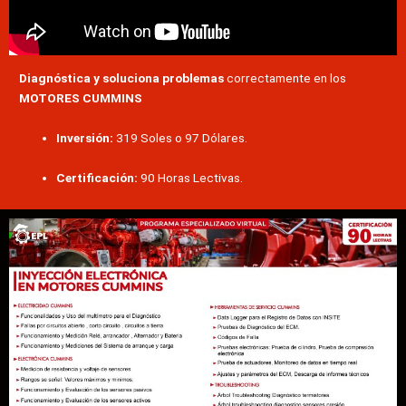
Diagnóstica y soluciona problemas
correctamente en los
MOTORES CUMMINS
Inversión:
319 Soles o 97 Dólares.
Certificación:
90 Horas Lectivas.